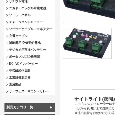
リチウム電池
ニカド・ニッケル水素電池
ソーラーパネル
チャ－ジコントローラー
ソーラーケーブル・コネクター
充電ケーブル
補聴器用 空気亜鉛電池
デジカメ用互換バッテリー
ポータブルLED投光器
DC-ACインバーター
非接触式体温計
工業設備測定器
直流製品
サーフェス・マウントリレー
ナイトライト(夜間
こちらのコントローラーはナ
製品カテゴリ一覧
日没から夜明けまで自動出力
直流の負荷をお使いになる場