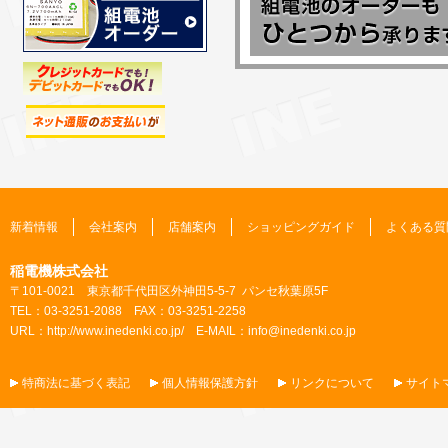
新着情報
会社案内
店舗案内
ショッピングガイド
よくある質
稲電機株式会社
〒101-0021 東京都千代田区外神田5-5-7 パンセ秋葉原5F
TEL：03-3251-2088 FAX：03-3251-2258
URL：
http://www.inedenki.co.jp/
E-MAIL：
info@inedenki.co.jp
特商法に基づく表記
個人情報保護方針
リンクについて
サイト