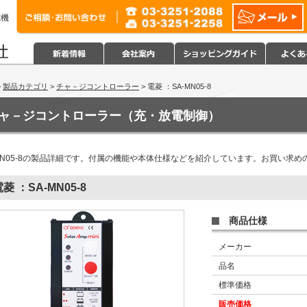
電機
>
製品カテゴリ
>
チャ－ジコントローラー
> 電菱 ：SA-MN05-8
ャ－ジコントローラー（充・放電制御）
-MN05-8の製品詳細です。付属の機能や本体仕様などを紹介しています。お買い求
電菱 ：SA-MN05
-8
商品仕様
メーカー
品名
標準価格
販売価格