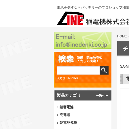
電池を探すならバッテリーのプロショップ稲
HOME
チ
SA
製品カテゴリ
鉛蓄電池
充電器
乾電池各種