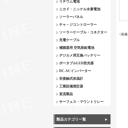
リチウム電池
ニカド・ニッケル水素電池
ソーラーパネル
チャ－ジコントローラー
ソーラーケーブル・コネクター
↑画
充電ケーブル
補聴器用 空気亜鉛電池
デジカメ用互換バッテリー
ポータブルLED投光器
DC-ACインバーター
非接触式体温計
工業設備測定器
直流製品
サーフェス・マウントリレー
製品カテゴリ一覧