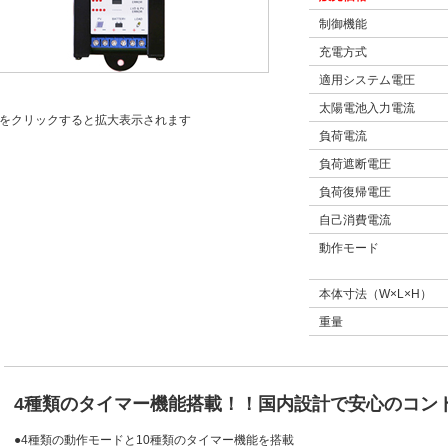
制御機能
充電方式
適用システム電圧
太陽電池入力電流
像をクリックすると拡大表示されます
負荷電流
負荷遮断電圧
負荷復帰電圧
自己消費電流
動作モード
本体寸法（W×L×H）
重量
4種類のタイマー機能搭載！！国内設計で安心のコン
●4種類の動作モードと10種類のタイマー機能を搭載