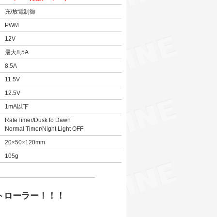
充/放電制御
PWM
12V
最大8,5A
8,5A
11.5V
12.5V
1mA以下
RateTimer/Dusk to Dawn
Normal Timer/Night Light OFF
20×50×120mm
105g
トローラー！！！