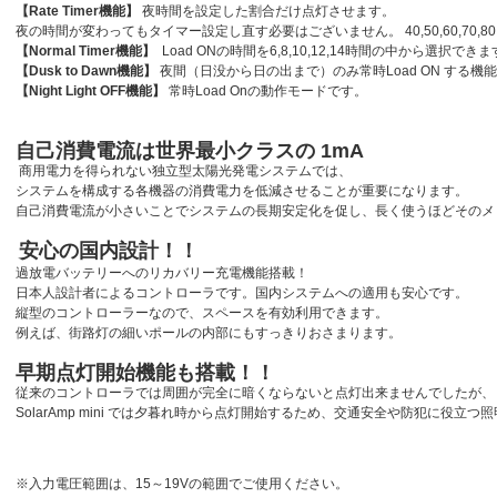
【Rate Timer機能】
夜時間を設定した割合だけ点灯させます。
夜の時間が変わってもタイマー設定し直す必要はございません。 40,50,60,70,
【Normal Timer機能】
Load ONの時間を6,8,10,12,14時間の中から選択でき
【Dusk to Dawn機能】
夜間（日没から日の出まで）のみ常時Load ON する機
【Night Light OFF機能】
常時Load Onの動作モードです。
自己消費電流は世界最小クラスの 1mA
商用電力を得られない独立型太陽光発電システムでは、
システムを構成する各機器の消費電力を低減させることが重要になります。
自己消費電流が小さいことでシステムの長期安定化を促し、長く使うほどそのメ
安心の国内設計！！
過放電バッテリーへのリカバリー充電機能搭載！
日本人設計者によるコントローラです。国内システムへの適用も安心です。
縦型のコントローラーなので、スペースを有効利用できます。
例えば、街路灯の細いポールの内部にもすっきりおさまります。
早期点灯開始機能も搭載！！
従来のコントローラでは周囲が完全に暗くならないと点灯出来ませんでしたが、
SolarAmp mini では夕暮れ時から点灯開始するため、交通安全や防犯に役立
※入力電圧範囲は、15～19Vの範囲でご使用ください。