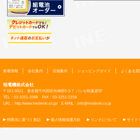
新着情報
会社案内
店舗案内
ショッピングガイド
よくある質
稲電機株式会社
〒101-0021 東京都千代田区外神田5-5-7 パンセ秋葉原5F
TEL：03-3251-2088 FAX：03-3251-2258
URL：
http://www.inedenki.co.jp/
E-MAIL：
info@inedenki.co.jp
特商法に基づく表記
個人情報保護方針
リンクについて
サイト