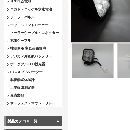
リチウム電池
ニカド・ニッケル水素電池
ソーラーパネル
チャ－ジコントローラー
ソーラーケーブル・コネクター
充電ケーブル
補聴器用 空気亜鉛電池
デジカメ用互換バッテリー
ポータブルLED投光器
DC-ACインバーター
非接触式体温計
工業設備測定器
直流製品
サーフェス・マウントリレー
製品カテゴリ一覧