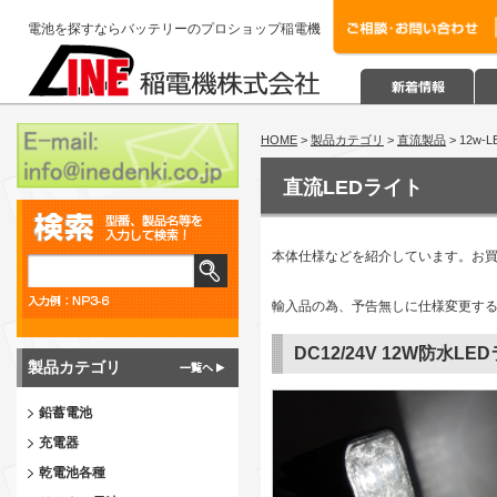
電池を探すならバッテリーのプロショップ稲電機
HOME
>
製品カテゴリ
>
直流製品
> 12w-L
直流LEDライト
本体仕様などを紹介しています。お
輸入品の為、予告無しに仕様変更す
DC12/24V 12W防水L
製品カテゴリ
鉛蓄電池
充電器
乾電池各種