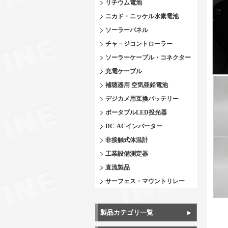
リチウム電池
ニカド・ニッケル水素電池
ソーラーパネル
チャ－ジコントローラー
ソーラーケーブル・コネクター
充電ケーブル
補聴器用 空気亜鉛電池
デジカメ用互換バッテリー
ポータブルLED投光器
DC-ACインバーター
非接触式体温計
工業設備測定器
直流製品
サーフェス・マウントリレー
製品カテゴリ一覧