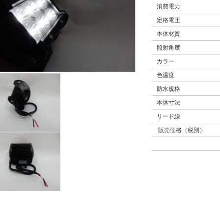
消費電力
定格電圧
本体材質
照射角度
カラー
色温度
防水規格
本体寸法
リード線
販売価格（税別）