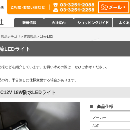
電機
>
製品カテゴリ
>
直流製品
> 18w-LED
流LEDライト
仕様などを紹介しています。お買い求めの際は、ぜひご参考ください。
品の為、予告無しに仕様変更する場合があります。
DC12V 18W防水LEDライト
商品仕様
メーカー
品名