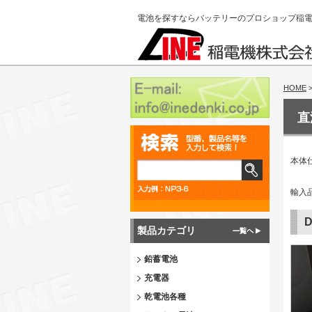
電池を探すならバッテリーのプロショップ稲
HOME
直
本体
輸入
製品カテゴリ
鉛蓄電池
充電器
乾電池各種