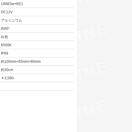
18W(3w×6灯)
DC12V
アルミニウム
約60°
白色
6500K
IP68
約100mm×65mm×80mm
約30cm
￥3,580-