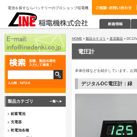
電池を探すならバッテリーのプロショップ稲電機
HOME
>
製品カテゴリ
>
直流製品
> DC12
電圧計
本体仕様などを紹介しています。お
デジタルDC電圧計：緑
製品カテゴリ
鉛蓄電池
充電器
乾電池各種