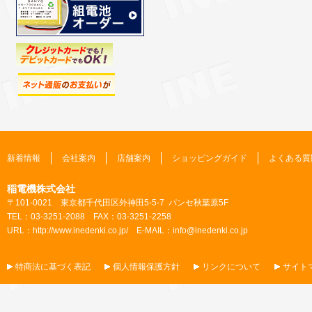
新着情報
会社案内
店舗案内
ショッピングガイド
よくある質
稲電機株式会社
〒101-0021 東京都千代田区外神田5-5-7 パンセ秋葉原5F
TEL：03-3251-2088 FAX：03-3251-2258
URL：
http://www.inedenki.co.jp/
E-MAIL：
info@inedenki.co.jp
特商法に基づく表記
個人情報保護方針
リンクについて
サイト