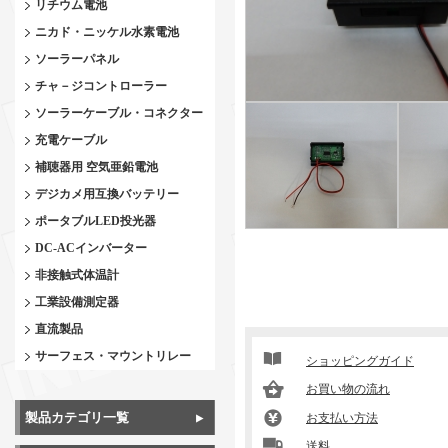
リチウム電池
ニカド・ニッケル水素電池
ソーラーパネル
チャ－ジコントローラー
ソーラーケーブル・コネクター
充電ケーブル
補聴器用 空気亜鉛電池
デジカメ用互換バッテリー
ポータブルLED投光器
DC-ACインバーター
非接触式体温計
工業設備測定器
直流製品
サーフェス・マウントリレー
ショッピングガイド
お買い物の流れ
製品カテゴリ一覧
お支払い方法
送料