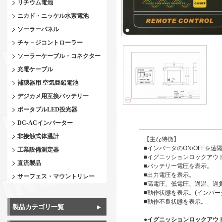
リチウム電池
ニカド・ニッケル水素電池
ソーラーパネル
チャ－ジコントローラー
ソーラーケーブル・コネクター
充電ケーブル
補聴器用 空気亜鉛電池
デジカメ用互換バッテリー
ポータブルLED投光器
DC-ACインバーター
非接触式体温計
【主な特徴】
■インバータのON/OFFを遠
工業設備測定器
■イグニッションロックアウ
直流製品
■バッテリー電圧を表示。
■出力電圧を表示。
サーフェス・マウントリレー
■高電圧、低電圧、過温、過
■動作状態を表示。(インバー
■動作不良状態を表示。
製品カテゴリ一覧
●イグニッションロックアウ