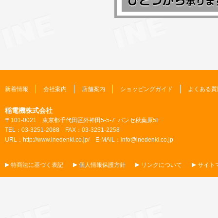
新着情報
会社案内
店舗案内
ショッピングガイド
よくある質
稲電機株式会社
〒101-0021 東京都千代田区外神田5-5-7 パンセ秋葉原5F
TEL：03-3251-2088 FAX：03-3251-2258
URL：
http://www.inedenki.co.jp/
E-MAIL：
info@inedenki.co.jp
特商法に基づく表記
個人情報保護方針
リンクについて
サイト