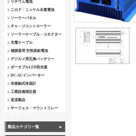
リチウム電池
ニカド・ニッケル水素電池
ソーラーパネル
チャ－ジコントローラー
ソーラーケーブル・コネクター
充電ケーブル
補聴器用 空気亜鉛電池
デジカメ用互換バッテリー
ポータブルLED投光器
DC-ACインバーター
非接触式体温計
工業設備測定器
直流製品
サーフェス・マウントリレー
製品カテゴリ一覧