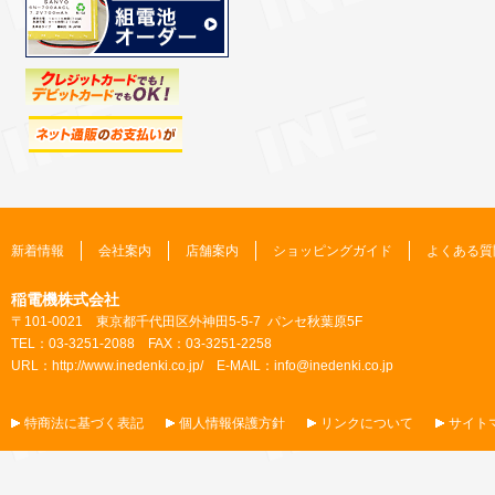
新着情報
会社案内
店舗案内
ショッピングガイド
よくある質
稲電機株式会社
〒101-0021 東京都千代田区外神田5-5-7 パンセ秋葉原5F
TEL：03-3251-2088 FAX：03-3251-2258
URL：
http://www.inedenki.co.jp/
E-MAIL：
info@inedenki.co.jp
特商法に基づく表記
個人情報保護方針
リンクについて
サイト