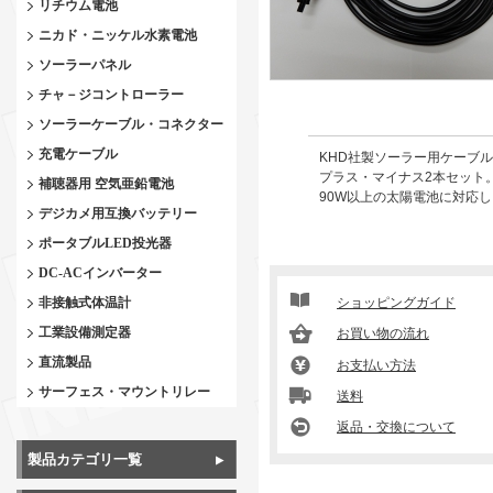
リチウム電池
ニカド・ニッケル水素電池
ソーラーパネル
チャ－ジコントローラー
ソーラーケーブル・コネクター
充電ケーブル
KHD社製ソーラー用ケーブル 3.
プラス・マイナス2本セッ
ト
補聴器用 空気亜鉛電池
90W以上の太陽電池に対応
デジカメ用互換バッテリー
ポータブルLED投光器
DC-ACインバーター
非接触式体温計
ショッピングガイド
工業設備測定器
お買い物の流れ
直流製品
お支払い方法
サーフェス・マウントリレー
送料
返品・交換について
製品カテゴリ一覧